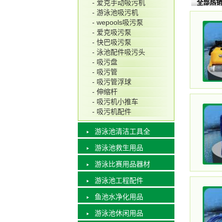
全部热
- 爱克手动吸污机
- 游泳池吸污机
- wepools吸污泵
- 爱克吸污泵
- 快巴吸污泵
- 泳池配件吸污头
- 吸污盘
- 吸污管
- 吸污管浮球
- 伸缩杆
- 吸污机小推车
- 吸污机配件
游泳池清洁工具全
游泳池救生用品
游泳比赛用品器材
游泳池工程配件
鱼池水净化用品
游泳池休闲用品