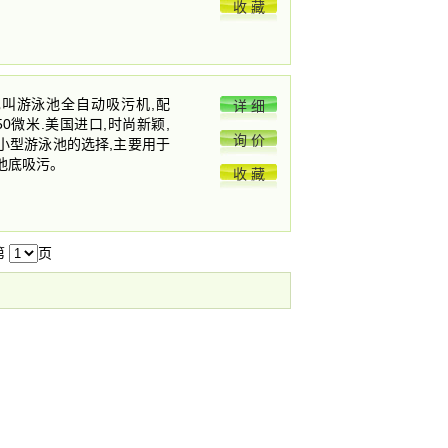
收 藏
也叫游泳池全自动吸污机,配
详 细
50微米.美国进口,时尚新颖,
询 价
,小型游泳池的选择,主要用于
的池底吸污。
收 藏
第
页