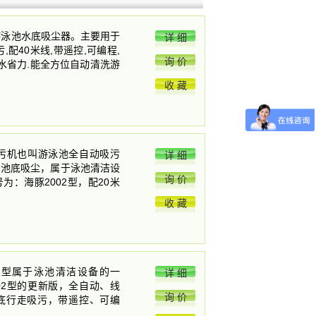
,游泳池水底吸尘器。主要用于
详 细
,配40米线,带遥控,可编程,
询 价
节水省力.能全方位自动清洗游
收 藏
吸污机也叫游泳池全自动吸污
详 细
的池底吸尘，属于泳池清洁设
询 价
为：海豚2002型，配20米
收 藏
02型属于泳池清洁设备的一
详 细
02型的更新版，全自动、线
询 价
池底行走吸污，带遥控、可编