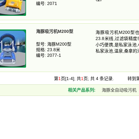
编号: 2071
海豚吸污机M200型
海豚吸污机M200型
23.8米线,过滤袋精度
型号: 海豚M200型
小巧便携,是私家泳池
规格: 23.8米
私家泳池,温泉,桑拿
编号: 2077-1
第
1
页[1-4]; 共
1
页; 共 4 条记录. 转到
相关产品系列:
海豚全自动吸污机